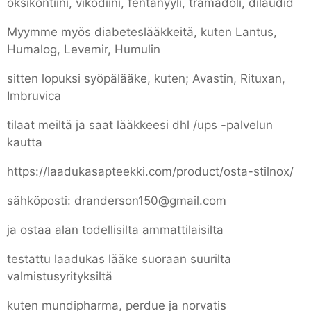
oksikontiini, vikodiini, fentanyyli, tramadoli, dilaudid
Myymme myös diabeteslääkkeitä, kuten Lantus,
Humalog, Levemir, Humulin
sitten lopuksi syöpälääke, kuten; Avastin, Rituxan,
Imbruvica
tilaat meiltä ja saat lääkkeesi dhl /ups -palvelun
kautta
https://laadukasapteekki.com/product/osta-stilnox/
sähköposti: dranderson150@gmail.com
ja ostaa alan todellisilta ammattilaisilta
testattu laadukas lääke suoraan suurilta
valmistusyrityksiltä
kuten mundipharma, perdue ja norvatis