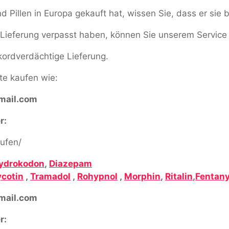
Pillen in Europa gekauft hat, wissen Sie, dass er sie b
ne Lieferung verpasst haben, können Sie unserem Service
ekordverdächtige Lieferung.
e kaufen wie:
ail.com
r:
ufen/
ydrokodon
,
Diazepam
cotin
,
Tramadol
,
Rohypnol
,
Morphin
,
Ritalin
,
Fentany
ail.com
r: