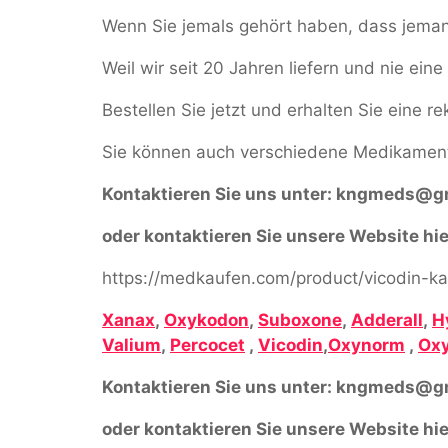
Wenn Sie jemals gehört haben, dass jemand 
Weil wir seit 20 Jahren liefern und nie ei
Bestellen Sie jetzt und erhalten Sie eine r
Sie können auch verschiedene Medikament
Kontaktieren Sie uns unter:
kngmeds@gm
oder kontaktieren Sie unsere Website hie
https://medkaufen.com/product/vicodin-ka
Xanax
,
Oxykodon
,
Suboxone
,
Adderall
,
H
Valium
,
Percocet
,
Vicodin
,
Oxynorm
,
Oxy
Kontaktieren Sie uns unter:
kngmeds@gm
oder kontaktieren Sie unsere Website hie