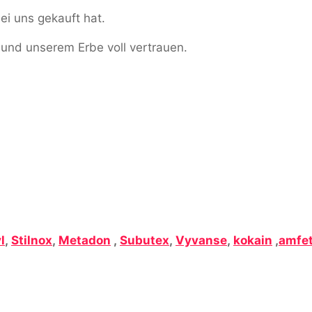
ei uns gekauft hat.
 und unserem Erbe voll vertrauen.
l
,
Stilnox
,
Metadon
,
Subutex
,
Vyvanse
,
kokain
,
amfe