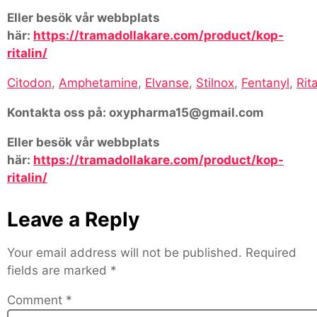
Eller besök vår webbplats
här:
https://tramadollakare.com/product/kop-
ritalin/
Citodon
,
Amphetamine
,
Elvanse
,
Stilnox
,
Fentanyl
,
Rita
Kontakta oss på: oxypharma15@gmail.com
Eller besök vår webbplats
här:
https://tramadollakare.com/product/kop-
ritalin/
Leave a Reply
Your email address will not be published.
Required
fields are marked
*
Comment
*