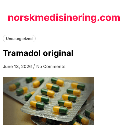
Skip
to
norskmedisinering.com
content
Uncategorized
Tramadol original
/
June 13, 2026
No Comments