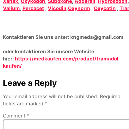
Xanax
,
Oxykodon
,
Suboxone
,
Adderall
,
Hydrokodon
Valium
,
Percocet
,
Vicodin
,
Oxynorm
,
Oxycotin
,
Tra
Kontaktieren Sie uns unter:
kngmeds@gmail.com
oder kontaktieren Sie unsere Website
hier:
https://medkaufen.com/product/tramadol-
kaufen/
Leave a Reply
Your email address will not be published.
Required
fields are marked
*
Comment
*