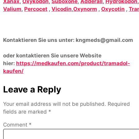
Xanax
,
Oxykodon
,
Suboxone
,
Adderall
,
Hydrokodon
Valium
,
Percocet
,
Vicodin
,
Oxynorm
,
Oxycotin
,
Tra
Kontaktieren Sie uns unter:
kngmeds@gmail.com
oder kontaktieren Sie unsere Website
hier:
https://medkaufen.com/product/tramadol-
kaufen/
Leave a Reply
Your email address will not be published.
Required
fields are marked
*
Comment
*