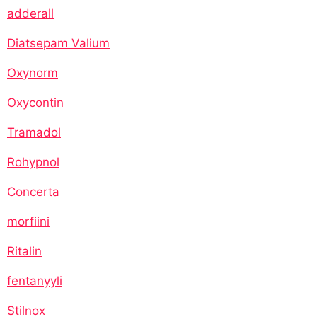
adderall
Diatsepam Valium
Oxynorm
Oxycontin
Tramadol
Rohypnol
Concerta
morfiini
Ritalin
fentanyyli
Stilnox