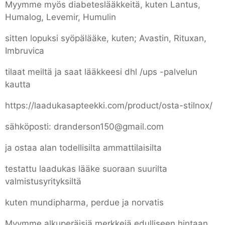
Myymme myös diabeteslääkkeitä, kuten Lantus,
Humalog, Levemir, Humulin
sitten lopuksi syöpälääke, kuten; Avastin, Rituxan,
Imbruvica
tilaat meiltä ja saat lääkkeesi dhl /ups -palvelun
kautta
https://laadukasapteekki.com/product/osta-stilnox/
sähköposti: dranderson150@gmail.com
ja ostaa alan todellisilta ammattilaisilta
testattu laadukas lääke suoraan suurilta
valmistusyrityksiltä
kuten mundipharma, perdue ja norvatis
Myymme alkuperäisiä merkkejä edulliseen hintaan