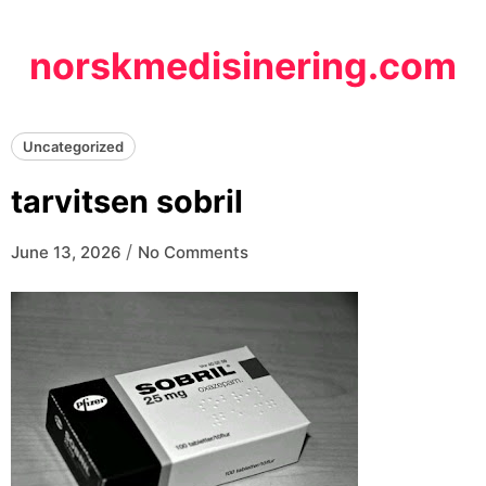
Skip
to
norskmedisinering.com
content
Uncategorized
tarvitsen sobril
/
June 13, 2026
No Comments