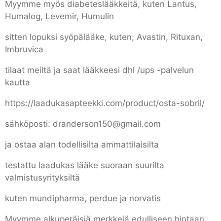
Myymme myös diabeteslääkkeitä, kuten Lantus,
Humalog, Levemir, Humulin
sitten lopuksi syöpälääke, kuten; Avastin, Rituxan,
Imbruvica
tilaat meiltä ja saat lääkkeesi dhl /ups -palvelun
kautta
https://laadukasapteekki.com/product/osta-sobril/
sähköposti: dranderson150@gmail.com
ja ostaa alan todellisilta ammattilaisilta
testattu laadukas lääke suoraan suurilta
valmistusyrityksiltä
kuten mundipharma, perdue ja norvatis
Myymme alkuperäisiä merkkejä edulliseen hintaan