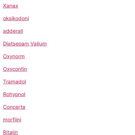
Xanax
oksikodoni
adderall
Diatsepam Valium
Oxynorm
Oxycontin
Tramadol
Rohypnol
Concerta
morfiini
Ritalin