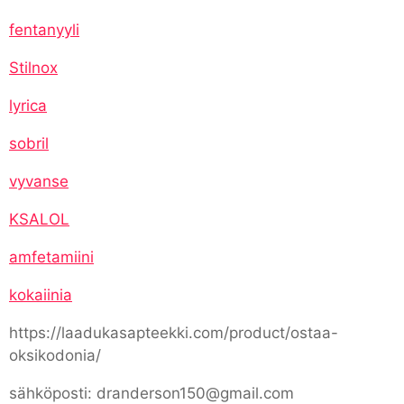
fentanyyli
Stilnox
lyrica
sobril
vyvanse
KSALOL
amfetamiini
kokaiinia
https://laadukasapteekki.com/product/ostaa-
oksikodonia/
sähköposti: dranderson150@gmail.com