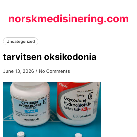
Skip
to
norskmedisinering.com
content
Uncategorized
tarvitsen oksikodonia
/
June 13, 2026
No Comments