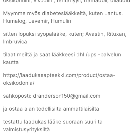
oksikontiini, vikodiini, fentanyyli, tramadoli, dilaudid
Myymme myös diabeteslääkkeitä, kuten Lantus,
Humalog, Levemir, Humulin
sitten lopuksi syöpälääke, kuten; Avastin, Rituxan,
Imbruvica
tilaat meiltä ja saat lääkkeesi dhl /ups -palvelun
kautta
https://laadukasapteekki.com/product/ostaa-
oksikodonia/
sähköposti: dranderson150@gmail.com
ja ostaa alan todellisilta ammattilaisilta
testattu laadukas lääke suoraan suurilta
valmistusyrityksiltä