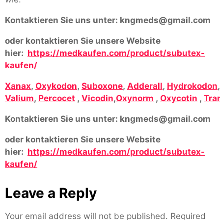
Kontaktieren Sie uns unter:
kngmeds@gmail.com
oder kontaktieren Sie unsere Website
hier:
https://medkaufen.com/product/subutex-
kaufen/
Xanax
,
Oxykodon
,
Suboxone
,
Adderall
,
Hydrokodon
Valium
,
Percocet
,
Vicodin
,
Oxynorm
,
Oxycotin
,
Tra
Kontaktieren Sie uns unter:
kngmeds@gmail.com
oder kontaktieren Sie unsere Website
hier:
https://medkaufen.com/product/subutex-
kaufen/
Leave a Reply
Your email address will not be published.
Required