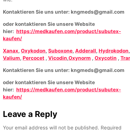
Kontaktieren Sie uns unter:
kngmeds@gmail.com
oder kontaktieren Sie unsere Website
hier:
https://medkaufen.com/product/subutex-
kaufen/
Xanax
,
Oxykodon
,
Suboxone
,
Adderall
,
Hydrokodon
Valium
,
Percocet
,
Vicodin
,
Oxynorm
,
Oxycotin
,
Tra
Kontaktieren Sie uns unter:
kngmeds@gmail.com
oder kontaktieren Sie unsere Website
hier:
https://medkaufen.com/product/subutex-
kaufen/
Leave a Reply
Your email address will not be published.
Required