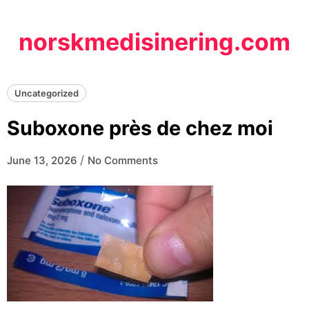
Skip
to
norskmedisinering.com
content
Uncategorized
Suboxone près de chez moi
/
June 13, 2026
No Comments