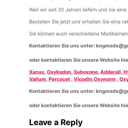
Weil wir seit 20 Jahren liefern und nie ei
Bestellen Sie jetzt und erhalten Sie eine r
Sie können auch verschiedene Medikament
Kontaktieren Sie uns unter:
kngmeds@gm
oder kontaktieren Sie unsere Website hie
Xanax
,
Oxykodon
,
Suboxone
,
Adderall
,
H
Valium
,
Percocet
,
Vicodin
,
Oxynorm
,
Oxy
Kontaktieren Sie uns unter:
kngmeds@gm
oder kontaktieren Sie unsere Website hie
Leave a Reply