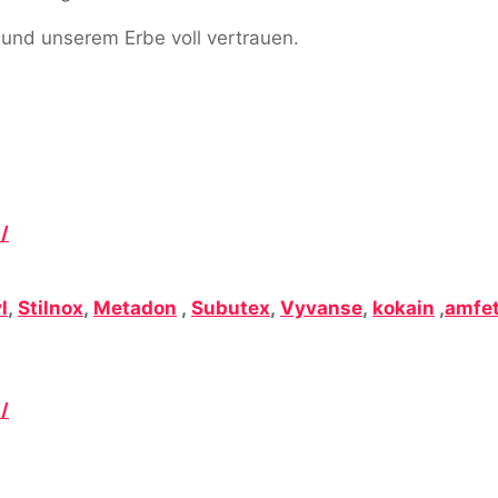
 und unserem Erbe voll vertrauen.
/
l
,
Stilnox
,
Metadon
,
Subutex
,
Vyvanse
,
kokain
,
amfe
/