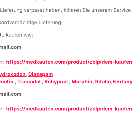
ne Lieferung verpasst haben, können Sie unserem Service
ekordverdächtige Lieferung.
e kaufen wie:
ail.com
r:
https://medkaufen.com/product/zolpidem-kaufen
ydrokodon
,
Diazepam
cotin
,
Tramadol
,
Rohypnol
,
Morphin
,
Ritalin
,
Fentany
ail.com
r:
https://medkaufen.com/product/zolpidem-kaufen