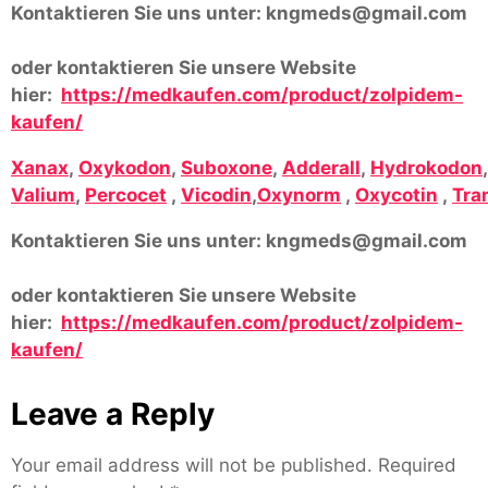
Kontaktieren Sie uns unter:
kngmeds@gmail.com
oder kontaktieren Sie unsere Website
hier:
https://medkaufen.com/product/zolpidem-
kaufen/
Xanax
,
Oxykodon
,
Suboxone
,
Adderall
,
Hydrokodon
Valium
,
Percocet
,
Vicodin
,
Oxynorm
,
Oxycotin
,
Tra
Kontaktieren Sie uns unter:
kngmeds@gmail.com
oder kontaktieren Sie unsere Website
hier:
https://medkaufen.com/product/zolpidem-
kaufen/
Leave a Reply
Your email address will not be published.
Required