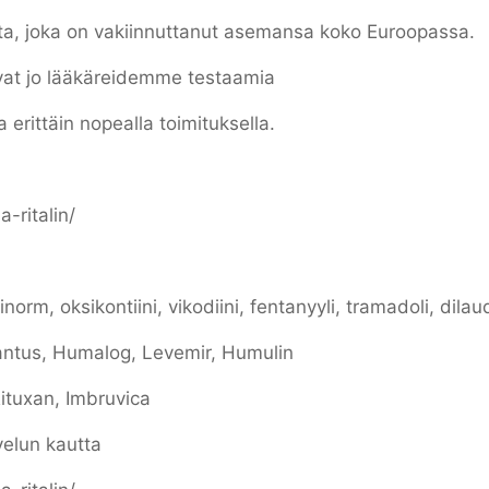
a, joka on vakiinnuttanut asemansa koko Euroopassa.
vat jo lääkäreidemme testaamia
erittäin nopealla toimituksella.
-ritalin/
orm, oksikontiini, vikodiini, fentanyyli, tramadoli, dilau
ntus, Humalog, Levemir, Humulin
Rituxan, Imbruvica
lvelun kautta