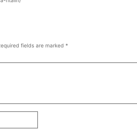
-ritalin/
equired fields are marked
*