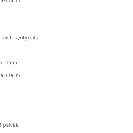
-ritalin/
lmistusyrityksiltä
hintaan
-ritalin/
3 päivää