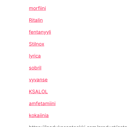
morfiini
Ritalin
fentanyyli
Stilnox
lyrica
sobril
vyvanse
KSALOL
amfetamiini
kokaiinia