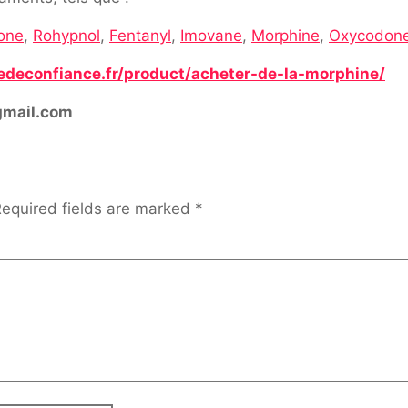
one
,
Rohypnol
,
Fentanyl
,
Imovane
,
Morphine
,
Oxycodon
edeconfiance.fr/product/acheter-de-la-morphine/
gmail.com
equired fields are marked
*