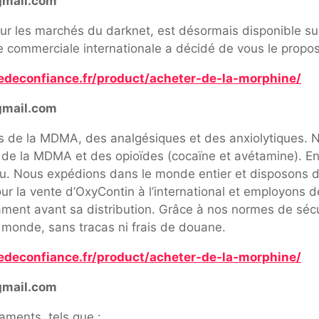
gmail.com
ur les marchés du darknet, est désormais disponible sur 
pe commerciale internationale a décidé de vous le propos
edeconfiance.fr/product/acheter-de-la-morphine/
gmail.com
ns de la MDMA, des analgésiques et des anxiolytiques
t de la MDMA et des opioïdes (cocaïne et avétamine). 
du. Nous expédions dans le monde entier et disposons d
r la vente d’OxyContin à l’international et employons de
cament avant sa distribution. Grâce à nos normes de sécu
 monde, sans tracas ni frais de douane.
edeconfiance.fr/product/acheter-de-la-morphine/
gmail.com
ments, tels que :