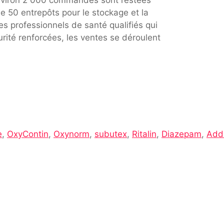
e 50 entrepôts pour le stockage et la
s professionnels de santé qualifiés qui
rité renforcées, les ventes se déroulent
e
,
OxyContin
,
Oxynorm
,
subutex
,
Ritalin
,
Diazepam
,
Adde