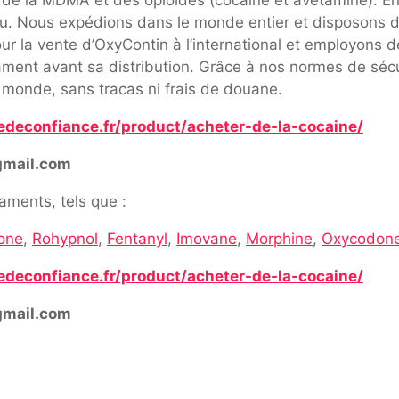
du. Nous expédions dans le monde entier et disposons d
r la vente d’OxyContin à l’international et employons de
cament avant sa distribution. Grâce à nos normes de sécu
 monde, sans tracas ni frais de douane.
edeconfiance.fr/product/acheter-de-la-cocaine/
gmail.com
ments, tels que :
one
,
Rohypnol
,
Fentanyl
,
Imovane
,
Morphine
,
Oxycodon
edeconfiance.fr/product/acheter-de-la-cocaine/
gmail.com