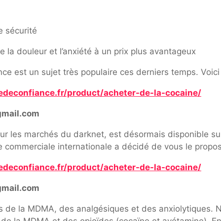
e sécurité
la douleur et l’anxiété à un prix plus avantageux
e est un sujet très populaire ces derniers temps. Voici 
edeconfiance.fr/product/acheter-de-la-cocaine/
gmail.com
ur les marchés du darknet, est désormais disponible sur 
pe commerciale internationale a décidé de vous le propos
edeconfiance.fr/product/acheter-de-la-cocaine/
gmail.com
ns de la MDMA, des analgésiques et des anxiolytiques
t de la MDMA et des opioïdes (cocaïne et avétamine). 