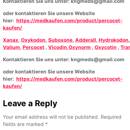
Kontaktieren Sie uns unter:
kngmeds@gmail.com
oder kontaktieren Sie unsere Website
hier:
https://medkaufen.com/product/percocet-
kaufen/
Xanax
,
Oxykodon
,
Suboxone
,
Adderall
,
Hydrokodon
Valium
,
Percocet
,
Vicodin
,
Oxynorm
,
Oxycotin
,
Tra
Kontaktieren Sie uns unter:
kngmeds@gmail.com
oder kontaktieren Sie unsere Website
hier:
https://medkaufen.com/product/percocet-
kaufen/
Leave a Reply
Your email address will not be published.
Required
fields are marked
*