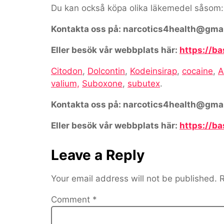
Du kan också köpa olika läkemedel såsom:
Kontakta oss på: narcotics4health@gma
Eller besök vår webbplats här:
https://b
Citodon
,
Dolcontin
,
Kodeinsirap
,
cocaine
,
A
valium,
Suboxone
,
subutex
.
Kontakta oss på: narcotics4health@gma
Eller besök vår webbplats här:
https://b
Leave a Reply
Your email address will not be published.
R
Comment
*