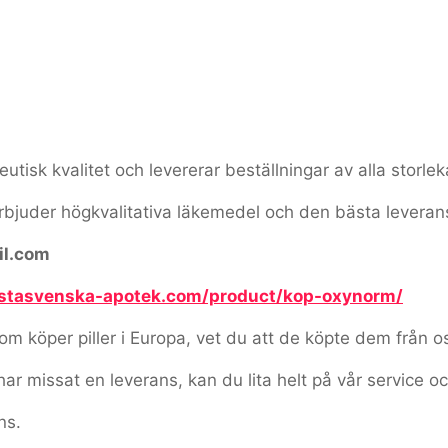
tisk kvalitet och levererar beställningar av alla storlek
erbjuder högkvalitativa läkemedel och den bästa leveran
il.com
astasvenska-apotek.com/product/kop-oxynorm/
 köper piller i Europa, vet du att de köpte dem från o
har missat en leverans, kan du lita helt på vår service oc
ns.