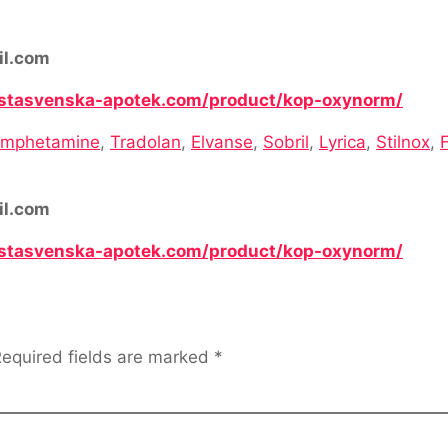
il.com
astasvenska-apotek.com/product/kop-oxynorm/
mphetamine
,
Tradolan
,
Elvanse
,
Sobril
,
Lyrica
,
Stilnox
,
il.com
astasvenska-apotek.com/product/kop-oxynorm/
equired fields are marked
*