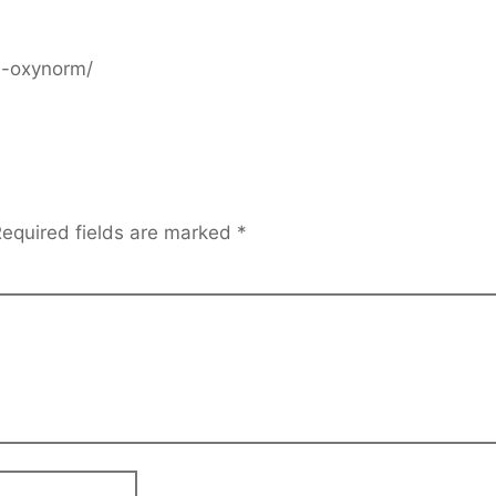
a-oxynorm/
equired fields are marked
*