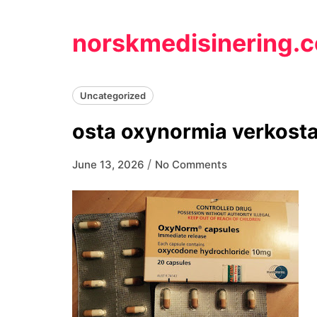
Skip
to
norskmedisinering.
content
Uncategorized
osta oxynormia verkost
/
June 13, 2026
No Comments