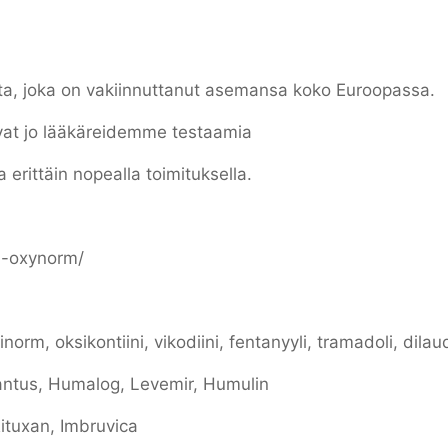
a, joka on vakiinnuttanut asemansa koko Euroopassa.
vat jo lääkäreidemme testaamia
erittäin nopealla toimituksella.
a-oxynorm/
orm, oksikontiini, vikodiini, fentanyyli, tramadoli, dilau
ntus, Humalog, Levemir, Humulin
Rituxan, Imbruvica