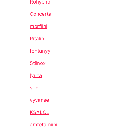
Rohypnol
Concerta
morfiini
Ritalin
fentanyyli
Stilnox
lyrica
sobril
vyvanse
KSALOL
amfetamiini