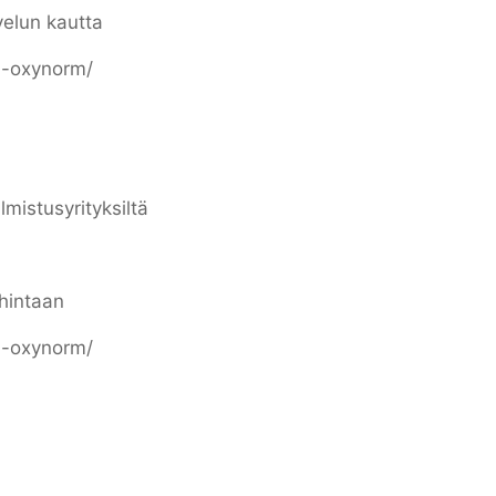
lvelun kautta
a-oxynorm/
lmistusyrityksiltä
hintaan
a-oxynorm/