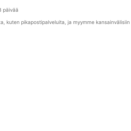
3 päivää
ta, kuten pikapostipalveluita, ja myymme kansainvälisii