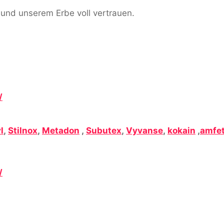
 und unserem Erbe voll vertrauen.
/
l
,
Stilnox
,
Metadon
,
Subutex
,
Vyvanse
,
kokain
,
amfe
/