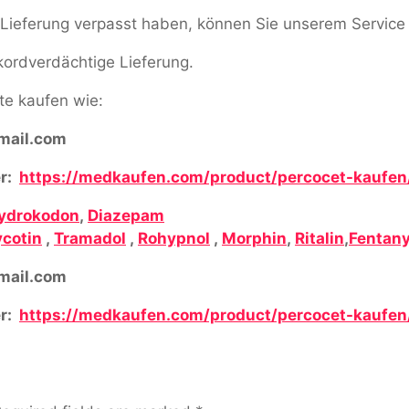
ne Lieferung verpasst haben, können Sie unserem Service
ekordverdächtige Lieferung.
e kaufen wie:
ail.com
r:
https://medkaufen.com/product/percocet-kaufen
ydrokodon
,
Diazepam
cotin
,
Tramadol
,
Rohypnol
,
Morphin
,
Ritalin
,
Fentany
ail.com
r:
https://medkaufen.com/product/percocet-kaufen