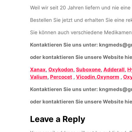
Weil wir seit 20 Jahren liefern und nie ei
Bestellen Sie jetzt und erhalten Sie eine r
Sie können auch verschiedene Medikament
Kontaktieren Sie uns unter:
kngmeds@gm
oder kontaktieren Sie unsere Website hie
Xanax
,
Oxykodon
,
Suboxone
,
Adderall
,
H
Valium
,
Percocet
,
Vicodin
,
Oxynorm
,
Oxy
Kontaktieren Sie uns unter:
kngmeds@gm
oder kontaktieren Sie unsere Website hie
Leave a Reply