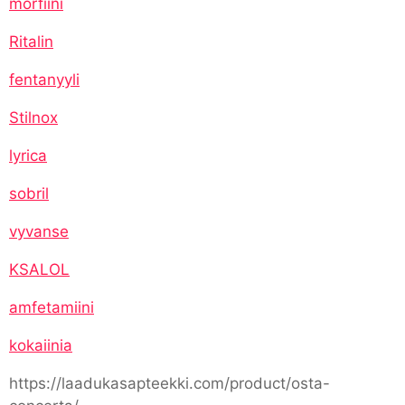
morfiini
Ritalin
fentanyyli
Stilnox
lyrica
sobril
vyvanse
KSALOL
amfetamiini
kokaiinia
https://laadukasapteekki.com/product/osta-