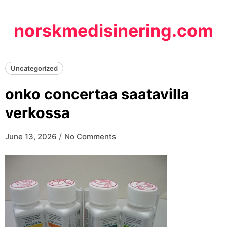
Skip
to
norskmedisinering.com
content
Uncategorized
onko concertaa saatavilla
verkossa
/
June 13, 2026
No Comments