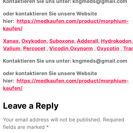
Kontaktieren Sie uns unter:
kngmeds@gmail.com
oder kontaktieren Sie unsere Website
hier:
https://medkaufen.com/product/morphium-
kaufen/
Xanax
,
Oxykodon
,
Suboxone
,
Adderall
,
Hydrokodon
Valium
,
Percocet
,
Vicodin
,
Oxynorm
,
Oxycotin
,
Tra
Kontaktieren Sie uns unter:
kngmeds@gmail.com
oder kontaktieren Sie unsere Website
hier:
https://medkaufen.com/product/morphium-
kaufen/
Leave a Reply
Your email address will not be published.
Required
fields are marked
*