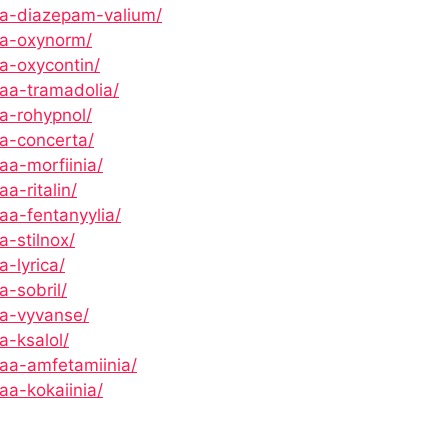
sta-diazepam-valium/
ta-oxynorm/
ta-oxycontin/
taa-tramadolia/
ta-rohypnol/
ta-concerta/
aa-morfiinia/
a-ritalin/
aa-fentanyylia/
a-stilnox/
a-lyrica/
a-sobril/
ta-vyvanse/
a-ksalol/
taa-amfetamiinia/
aa-kokaiinia/