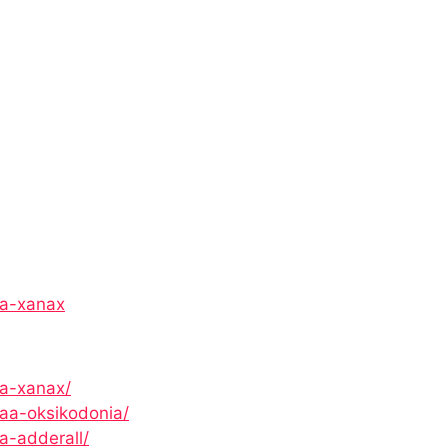
ta-xanax
ta-xanax/
taa-oksikodonia/
a-adderall/