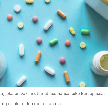
a, joka on vakiinnuttanut asemansa koko Euroopassa.
vat jo lääkäreidemme testaamia