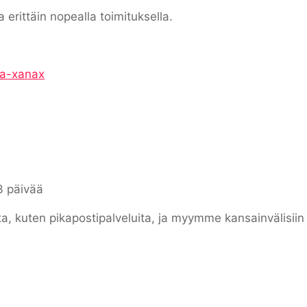
erittäin nopealla toimituksella.
ta-xanax
3 päivää
ta, kuten pikapostipalveluita, ja myymme kansainvälisii