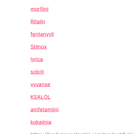
morfiini
Ritalin
fentanyyli
Stilnox
lyrica
sobril
vyvanse
KSALOL
amfetamiini
kokaiinia