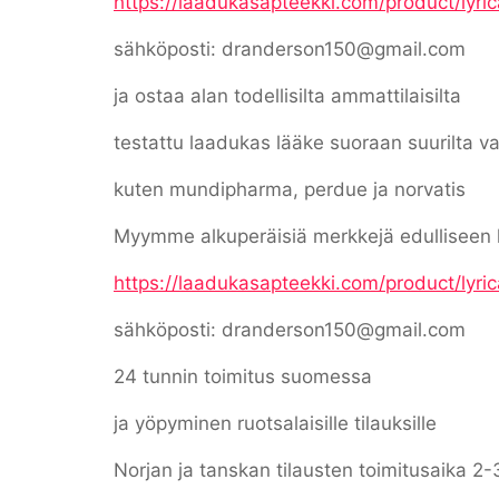
https://laadukasapteekki.com/product/lyric
sähköposti: dranderson150@gmail.com
ja ostaa alan todellisilta ammattilaisilta
testattu laadukas lääke suoraan suurilta va
kuten mundipharma, perdue ja norvatis
Myymme alkuperäisiä merkkejä edulliseen 
https://laadukasapteekki.com/product/lyric
sähköposti: dranderson150@gmail.com
24 tunnin toimitus suomessa
ja yöpyminen ruotsalaisille tilauksille
Norjan ja tanskan tilausten toimitusaika 2-