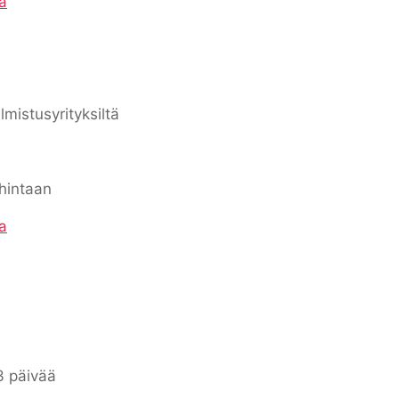
a
lmistusyrityksiltä
hintaan
a
3 päivää