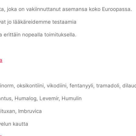
a, joka on vakiinnuttanut asemansa koko Euroopassa.
vat jo lääkäreidemme testaamia
erittäin nopealla toimituksella.
a
orm, oksikontiini, vikodiini, fentanyyli, tramadoli, dilau
ntus, Humalog, Levemir, Humulin
Rituxan, Imbruvica
lvelun kautta