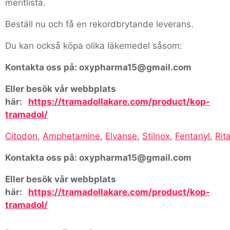
meritlista.
Beställ nu och få en rekordbrytande leverans.
Du kan också köpa olika läkemedel såsom:
Kontakta oss på: oxypharma15@gmail.com
Eller besök vår webbplats
här:
https://tramadollakare.com/product/kop-
tramadol/
Citodon
,
Amphetamine
,
Elvanse
,
Stilnox
,
Fentanyl
,
Rita
Kontakta oss på: oxypharma15@gmail.com
Eller besök vår webbplats
här:
https://tramadollakare.com/product/kop-
tramadol/