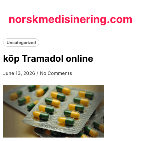
Skip
to
norskmedisinering.com
content
Uncategorized
köp Tramadol online
/
June 13, 2026
No Comments