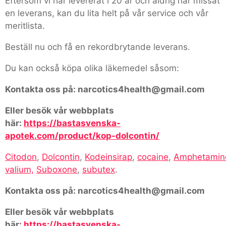
Eftersom vi har levererat i 20 år och aldrig har missat
en leverans, kan du lita helt på vår service och vår
meritlista.
Beställ nu och få en rekordbrytande leverans.
Du kan också köpa olika läkemedel såsom:
Kontakta oss på: narcotics4health@gmail.com
Eller besök vår webbplats
här:
https://bastasvenska-
apotek.com/product/kop-dolcontin/
Citodon
,
Dolcontin
,
Kodeinsirap
,
cocaine
,
Amphetamin
valium,
Suboxone
,
subutex
.
Kontakta oss på: narcotics4health@gmail.com
Eller besök vår webbplats
här:
https://bastasvenska-