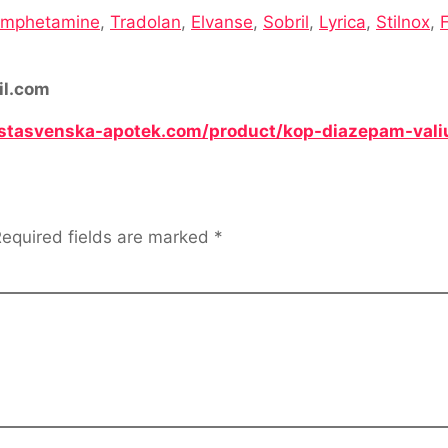
mphetamine
,
Tradolan
,
Elvanse
,
Sobril
,
Lyrica
,
Stilnox
,
il.com
astasvenska-apotek.com/product/kop-diazepam-val
equired fields are marked
*