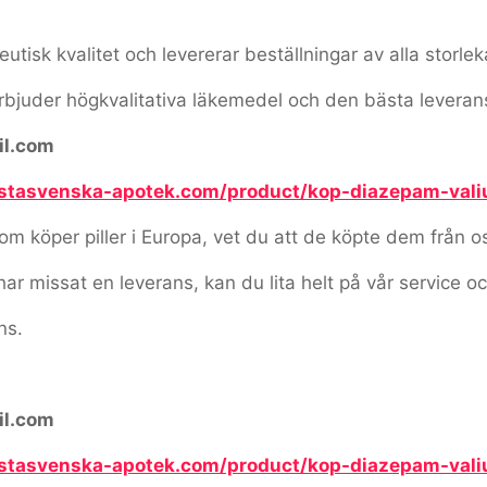
tisk kvalitet och levererar beställningar av alla storlek
erbjuder högkvalitativa läkemedel och den bästa leveran
il.com
astasvenska-apotek.com/product/kop-diazepam-val
 köper piller i Europa, vet du att de köpte dem från o
har missat en leverans, kan du lita helt på vår service oc
ns.
il.com
astasvenska-apotek.com/product/kop-diazepam-val