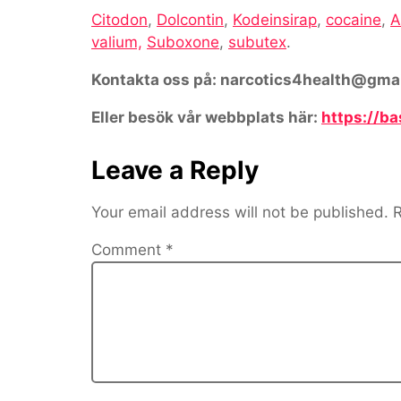
Citodon
,
Dolcontin
,
Kodeinsirap
,
cocaine
,
A
valium,
Suboxone
,
subutex
.
Kontakta oss på: narcotics4health@gma
Eller besök vår webbplats här:
https://b
Leave a Reply
Your email address will not be published.
R
Comment
*