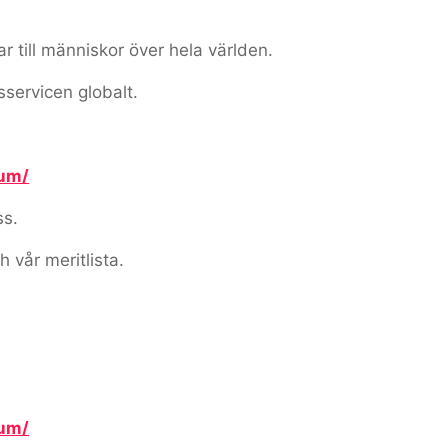
ar till människor över hela världen.
sservicen globalt.
ium/
ss.
h vår meritlista.
ium/