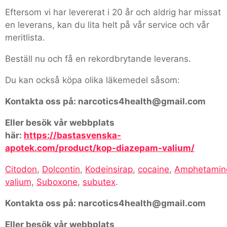
Eftersom vi har levererat i 20 år och aldrig har missat
en leverans, kan du lita helt på vår service och vår
meritlista.
Beställ nu och få en rekordbrytande leverans.
Du kan också köpa olika läkemedel såsom:
Kontakta oss på: narcotics4health@gmail.com
Eller besök vår webbplats
här:
https://bastasvenska-
apotek.com/product/kop-diazepam-valium/
Citodon
,
Dolcontin
,
Kodeinsirap
,
cocaine
,
Amphetamin
valium,
Suboxone
,
subutex
.
Kontakta oss på: narcotics4health@gmail.com
Eller besök vår webbplats