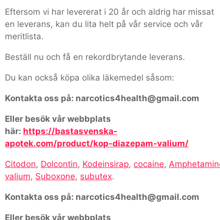
Eftersom vi har levererat i 20 år och aldrig har missat
en leverans, kan du lita helt på vår service och vår
meritlista.
Beställ nu och få en rekordbrytande leverans.
Du kan också köpa olika läkemedel såsom:
Kontakta oss på: narcotics4health@gmail.com
Eller besök vår webbplats
här:
https://bastasvenska-
apotek.com/product/kop-diazepam-valium/
Citodon
,
Dolcontin
,
Kodeinsirap
,
cocaine
,
Amphetamin
valium,
Suboxone
,
subutex
.
Kontakta oss på: narcotics4health@gmail.com
Eller besök vår webbplats