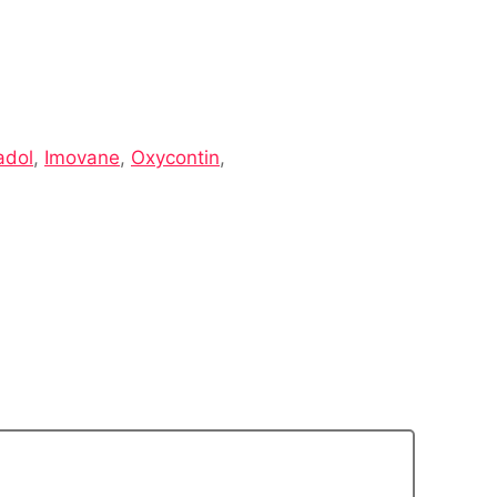
adol
,
Imovane
,
Oxycontin
,