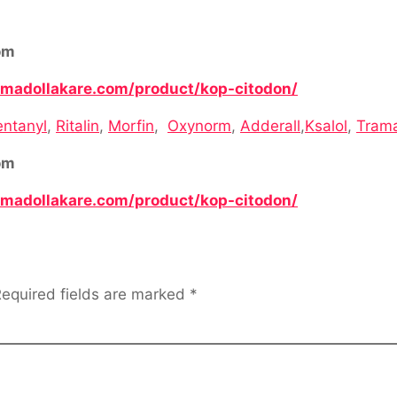
om
ramadollakare.com/product/kop-citodon/
entanyl
,
Ritalin
,
Morfin
,
Oxynorm
,
Adderall
,
Ksalol
,
Tram
om
ramadollakare.com/product/kop-citodon/
equired fields are marked
*