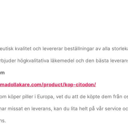
tisk kvalitet och levererar beställningar av alla storlek
erbjuder högkvalitativa läkemedel och den bästa leveran
om
ramadollakare.com/product/kop-citodon/
 köper piller i Europa, vet du att de köpte dem från o
har missat en leverans, kan du lita helt på vår service oc
ns.