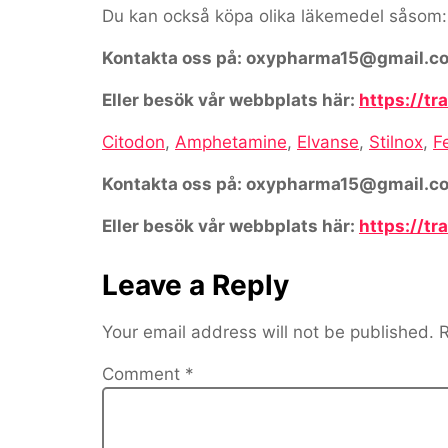
Du kan också köpa olika läkemedel såsom:
Kontakta oss på: oxypharma15@gmail.c
Eller besök vår webbplats här:
https://t
Citodon
,
Amphetamine
,
Elvanse
,
Stilnox
,
F
Kontakta oss på: oxypharma15@gmail.c
Eller besök vår webbplats här:
https://t
Leave a Reply
Your email address will not be published.
R
Comment
*