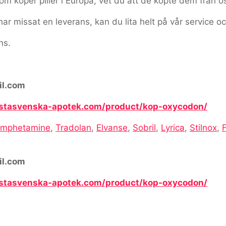
 köper piller i Europa, vet du att de köpte dem från o
har missat en leverans, kan du lita helt på vår service oc
ns.
il.com
astasvenska-apotek.com/product/kop-oxycodon/
mphetamine
,
Tradolan
,
Elvanse
,
Sobril
,
Lyrica
,
Stilnox
,
il.com
astasvenska-apotek.com/product/kop-oxycodon/