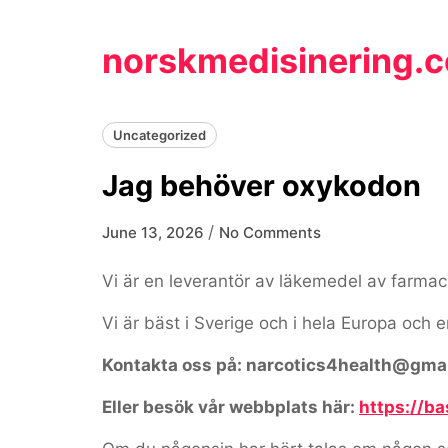
Skip
to
norskmedisinering.
content
Uncategorized
Jag behöver oxykodon
/
June 13, 2026
No Comments
Vi är en leverantör av läkemedel av farmaceu
Vi är bäst i Sverige och i hela Europa och 
Kontakta oss på: narcotics4health@gma
Eller besök vår webbplats här:
https://b