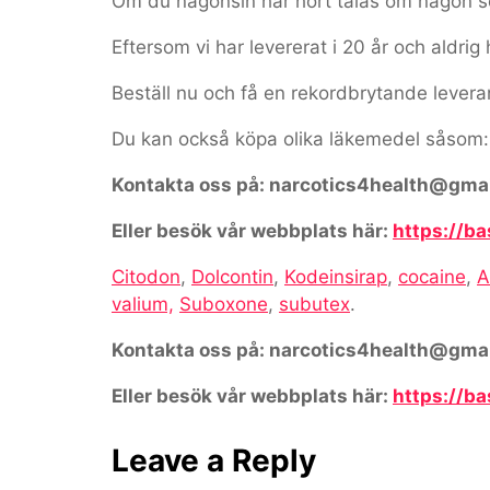
Om du någonsin har hört talas om någon som
Eftersom vi har levererat i 20 år och aldrig 
Beställ nu och få en rekordbrytande levera
Du kan också köpa olika läkemedel såsom:
Kontakta oss på: narcotics4health@gma
Eller besök vår webbplats här:
https://b
Citodon
,
Dolcontin
,
Kodeinsirap
,
cocaine
,
A
valium,
Suboxone
,
subutex
.
Kontakta oss på: narcotics4health@gma
Eller besök vår webbplats här:
https://b
Leave a Reply