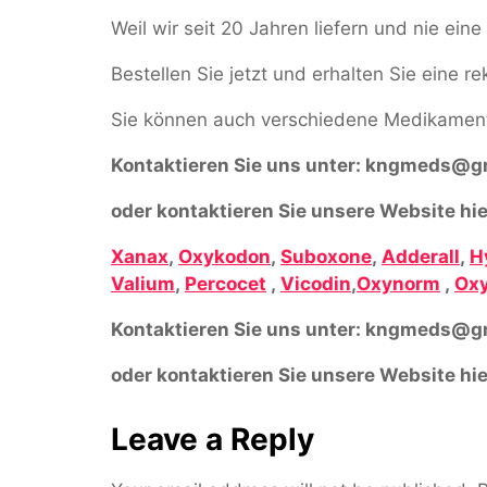
Weil wir seit 20 Jahren liefern und nie ei
Bestellen Sie jetzt und erhalten Sie eine r
Sie können auch verschiedene Medikament
Kontaktieren Sie uns unter:
kngmeds@gm
oder kontaktieren Sie unsere Website hie
Xanax
,
Oxykodon
,
Suboxone
,
Adderall
,
H
Valium
,
Percocet
,
Vicodin
,
Oxynorm
,
Oxy
Kontaktieren Sie uns unter:
kngmeds@gm
oder kontaktieren Sie unsere Website hie
Leave a Reply