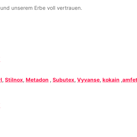
 und unserem Erbe voll vertrauen.
/
l
,
Stilnox
,
Metadon
,
Subutex
,
Vyvanse
,
kokain
,
amfe
/