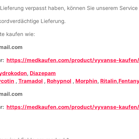
ne Lieferung verpasst haben, können Sie unserem Service
ekordverdächtige Lieferung.
e kaufen wie:
ail.com
r:
https://medkaufen.com/product/vyvanse-kaufen
ydrokodon
,
Diazepam
cotin
,
Tramadol
,
Rohypnol
,
Morphin
,
Ritalin
,
Fentany
ail.com
r:
https://medkaufen.com/product/vyvanse-kaufen