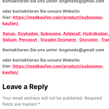
Kontaktieren Sie uns unter:
kngmeds@gmail.com
oder kontaktieren Sie unsere Website
hier:
https://medkaufen.com/product/suboxone-
kaufen/
Xanax
,
Oxykodon
,
Suboxone
,
Adderall
,
Hydrokodon
Valium
,
Percocet
,
Vicodin
,
Oxynorm
,
Oxycotin
,
Tra
Kontaktieren Sie uns unter:
kngmeds@gmail.com
oder kontaktieren Sie unsere Website
hier:
https://medkaufen.com/product/suboxone-
kaufen/
Leave a Reply
Your email address will not be published.
Required
fields are marked
*