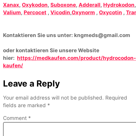
Xanax
,
Oxykodon
,
Suboxone
,
Adderall
,
Hydrokodon
Valium
,
Percocet
,
Vicodin
,
Oxynorm
,
Oxycotin
,
Tra
Kontaktieren Sie uns unter:
kngmeds@gmail.com
oder kontaktieren Sie unsere Website
hier:
https://medkaufen.com/product/hydrocodon-
kaufen/
Leave a Reply
Your email address will not be published.
Required
fields are marked
*
Comment
*