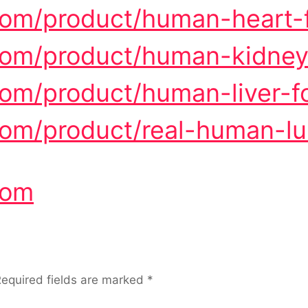
com/product/human-heart-f
com/product/human-kidney-
com/product/human-liver-fo
com/product/real-human-lu
com
equired fields are marked
*