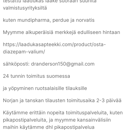
testattu laadukas lääke suoraan suurilta
valmistusyrityksiltä
kuten mundipharma, perdue ja norvatis
Myymme alkuperäisiä merkkejä edulliseen hintaan
https://laadukasapteekki.com/product/osta-
diazepam-valium/
sähköposti: dranderson150@gmail.com
24 tunnin toimitus suomessa
ja yöpyminen ruotsalaisille tilauksille
Norjan ja tanskan tilausten toimitusaika 2-3 päivää
Käytämme erittäin nopeita toimituspalveluita, kuten
pikapostipalveluita, ja myymme kansainvälisiin
maihin käytämme dhl pikapostipalvelua