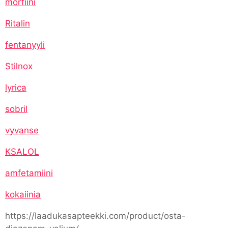
morfiini
Ritalin
fentanyyli
Stilnox
lyrica
sobril
vyvanse
KSALOL
amfetamiini
kokaiinia
https://laadukasapteekki.com/product/osta-