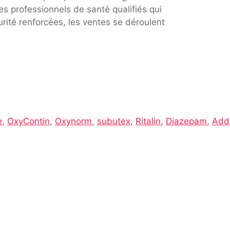
s professionnels de santé qualifiés qui
rité renforcées, les ventes se déroulent
e
,
OxyContin
,
Oxynorm
,
subutex
,
Ritalin
,
Diazepam
,
Adde