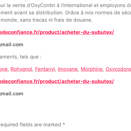
r la vente d’OxyContin à l’international et employons de
cament avant sa distribution. Grâce à nos normes de sécu
 monde, sans tracas ni frais de douane.
edeconfiance.fr/product/acheter-du-subutex/
gmail.com
ments, tels que :
one
,
Rohypnol
,
Fentanyl
,
Imovane
,
Morphine
,
Oxycodon
edeconfiance.fr/product/acheter-du-subutex/
gmail.com
equired fields are marked
*