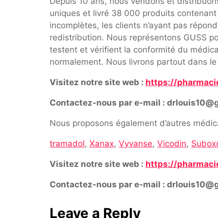
Depuis 10 ans, nous vendons et distribuo
uniques et livré 38 000 produits contenan
incomplètes, les clients n’ayant pas répon
redistribution. Nous représentons GUSS pou
testent et vérifient la conformité du médi
normalement. Nous livrons partout dans le
Visitez notre site web :
https://pharmacie
Contactez-nous par e-mail : drlouis10@
Nous proposons également d’autres médica
tramadol
,
Xanax
,
Vyvanse
,
Vicodin
,
Subox
Visitez notre site web :
https://pharmacie
Contactez-nous par e-mail : drlouis10@
Leave a Reply