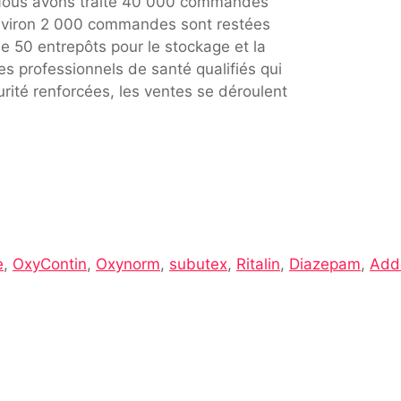
. Nous avons traité 40 000 commandes
Environ 2 000 commandes sont restées
e 50 entrepôts pour le stockage et la
s professionnels de santé qualifiés qui
rité renforcées, les ventes se déroulent
e
,
OxyContin
,
Oxynorm
,
subutex
,
Ritalin
,
Diazepam
,
Adde