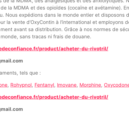
ns de la MDMA, des analgésiques et des anxiolytiques
t de la MDMA et des opioïdes (cocaïne et avétamine). 
du. Nous expédions dans le monde entier et disposons d
r la vente d’OxyContin à l’international et employons de
cament avant sa distribution. Grâce à nos normes de sécu
 monde, sans tracas ni frais de douane.
deconfiance.fr/product/acheter-du-rivotril/
gmail.com
ments, tels que :
one
,
Rohypnol
,
Fentanyl
,
Imovane
,
Morphine
,
Oxycodon
deconfiance.fr/product/acheter-du-rivotril/
gmail.com