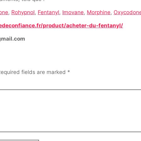
one
,
Rohypnol
,
Fentanyl
,
Imovane
,
Morphine
,
Oxycodon
edeconfiance.fr/product/acheter-du-fentanyl/
gmail.com
equired fields are marked
*