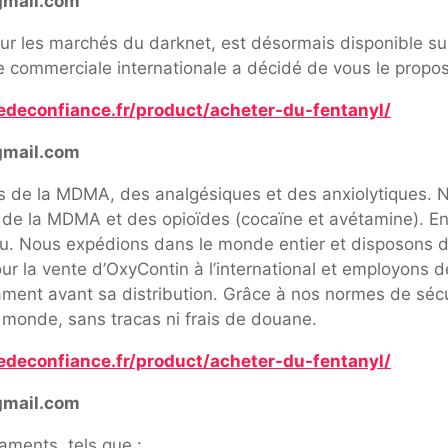
gmail.com
ur les marchés du darknet, est désormais disponible sur 
pe commerciale internationale a décidé de vous le propos
edeconfiance.fr/product/acheter-du-fentanyl/
gmail.com
ns de la MDMA, des analgésiques et des anxiolytiques
t de la MDMA et des opioïdes (cocaïne et avétamine). 
du. Nous expédions dans le monde entier et disposons d
r la vente d’OxyContin à l’international et employons de
cament avant sa distribution. Grâce à nos normes de sécu
 monde, sans tracas ni frais de douane.
edeconfiance.fr/product/acheter-du-fentanyl/
gmail.com
ments, tels que :