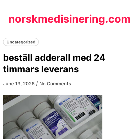
Skip
to
norskmedisinering.com
content
Uncategorized
beställ adderall med 24
timmars leverans
/
June 13, 2026
No Comments