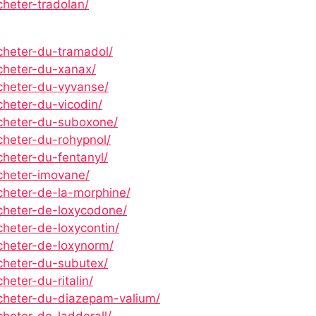
cheter-tradolan/
cheter-du-tramadol/
acheter-du-xanax/
acheter-du-vyvanse/
cheter-du-vicodin/
acheter-du-suboxone/
cheter-du-rohypnol/
cheter-du-fentanyl/
acheter-imovane/
cheter-de-la-morphine/
acheter-de-loxycodone/
cheter-de-loxycontin/
acheter-de-loxynorm/
acheter-du-subutex/
heter-du-ritalin/
acheter-du-diazepam-valium/
cheter-de-ladderall/