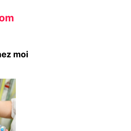
com
hez moi