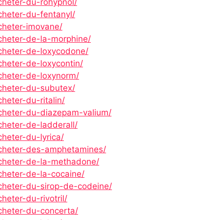
cheter-du-rohypnol/
cheter-du-fentanyl/
acheter-imovane/
cheter-de-la-morphine/
acheter-de-loxycodone/
cheter-de-loxycontin/
acheter-de-loxynorm/
acheter-du-subutex/
heter-du-ritalin/
acheter-du-diazepam-valium/
cheter-de-ladderall/
heter-du-lyrica/
acheter-des-amphetamines/
acheter-de-la-methadone/
cheter-de-la-cocaine/
acheter-du-sirop-de-codeine/
heter-du-rivotril/
cheter-du-concerta/