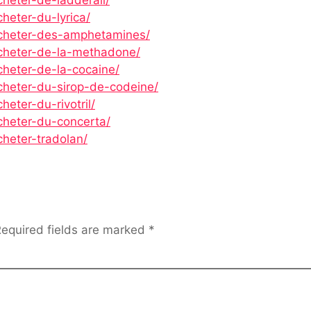
heter-du-lyrica/
acheter-des-amphetamines/
acheter-de-la-methadone/
cheter-de-la-cocaine/
acheter-du-sirop-de-codeine/
heter-du-rivotril/
cheter-du-concerta/
cheter-tradolan/
equired fields are marked
*