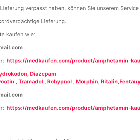
ne Lieferung verpasst haben, können Sie unserem Service
ekordverdächtige Lieferung.
e kaufen wie:
ail.com
r:
https://medkaufen.com/product/amphetamin-kau
ydrokodon
,
Diazepam
cotin
,
Tramadol
,
Rohypnol
,
Morphin
,
Ritalin
,
Fentany
ail.com
r:
https://medkaufen.com/product/amphetamin-kau