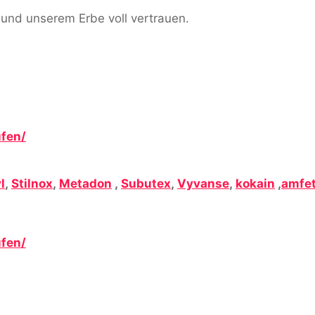
 und unserem Erbe voll vertrauen.
fen/
l
,
Stilnox
,
Metadon
,
Subutex
,
Vyvanse
,
kokain
,
amfe
fen/