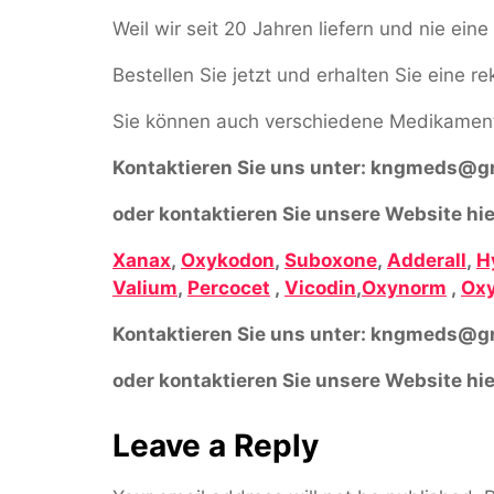
Weil wir seit 20 Jahren liefern und nie ei
Bestellen Sie jetzt und erhalten Sie eine r
Sie können auch verschiedene Medikament
Kontaktieren Sie uns unter:
kngmeds@gm
oder kontaktieren Sie unsere Website hie
Xanax
,
Oxykodon
,
Suboxone
,
Adderall
,
H
Valium
,
Percocet
,
Vicodin
,
Oxynorm
,
Oxy
Kontaktieren Sie uns unter:
kngmeds@gm
oder kontaktieren Sie unsere Website hie
Leave a Reply