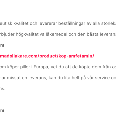
tisk kvalitet och levererar beställningar av alla storlek
erbjuder högkvalitativa läkemedel och den bästa leveran
om
ramadollakare.com/product/kop-amfetamin/
 köper piller i Europa, vet du att de köpte dem från o
har missat en leverans, kan du lita helt på vår service oc
ns.
om