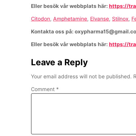
Eller besök vår webbplats här:
https://t
Citodon
,
Amphetamine
,
Elvanse
,
Stilnox
,
F
Kontakta oss på: oxypharma15@gmail.c
Eller besök vår webbplats här:
https://t
Leave a Reply
Your email address will not be published.
R
Comment
*