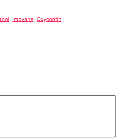
adol
,
Imovane
,
Oxycontin
,