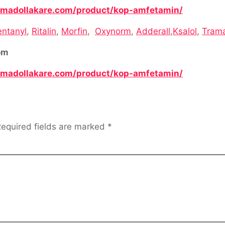
ramadollakare.com/product/kop-amfetamin/
entanyl
,
Ritalin
,
Morfin
,
Oxynorm
,
Adderall
,
Ksalol
,
Tram
om
ramadollakare.com/product/kop-amfetamin/
equired fields are marked
*