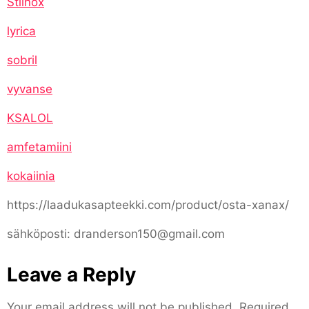
Stilnox
lyrica
sobril
vyvanse
KSALOL
amfetamiini
kokaiinia
https://laadukasapteekki.com/product/osta-xanax/
sähköposti: dranderson150@gmail.com
Leave a Reply
Your email address will not be published.
Required