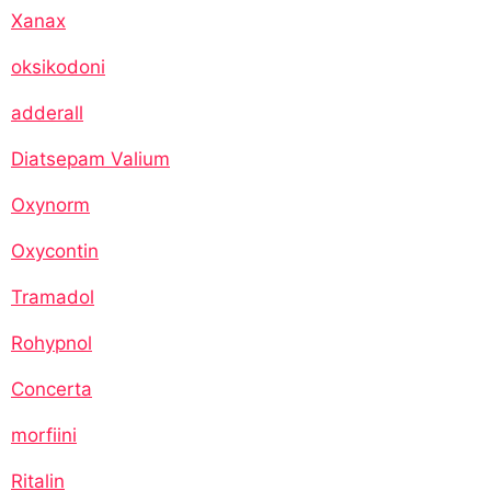
Xanax
oksikodoni
adderall
Diatsepam Valium
Oxynorm
Oxycontin
Tramadol
Rohypnol
Concerta
morfiini
Ritalin