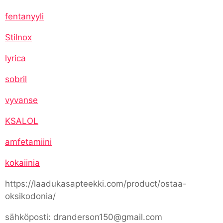
fentanyyli
Stilnox
lyrica
sobril
vyvanse
KSALOL
amfetamiini
kokaiinia
https://laadukasapteekki.com/product/ostaa-
oksikodonia/
sähköposti: dranderson150@gmail.com