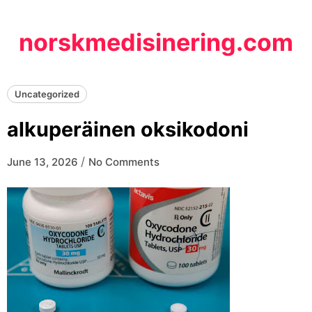
Skip
to
norskmedisinering.com
content
Uncategorized
alkuperäinen oksikodoni
/
June 13, 2026
No Comments