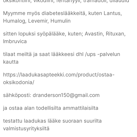
oksikontiini, vikodiini, fentanyyli, tramadoli, dilaudid
Myymme myös diabeteslääkkeitä, kuten Lantus,
Humalog, Levemir, Humulin
sitten lopuksi syöpälääke, kuten; Avastin, Rituxan,
Imbruvica
tilaat meiltä ja saat lääkkeesi dhl /ups -palvelun
kautta
https://laadukasapteekki.com/product/ostaa-
oksikodonia/
sähköposti: dranderson150@gmail.com
ja ostaa alan todellisilta ammattilaisilta
testattu laadukas lääke suoraan suurilta
valmistusyrityksiltä