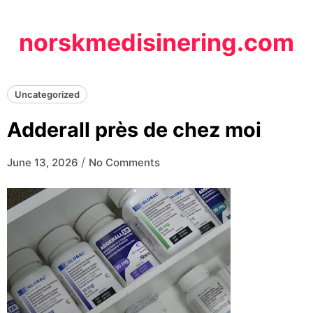
Skip
to
norskmedisinering.com
content
Uncategorized
Adderall près de chez moi
/
June 13, 2026
No Comments