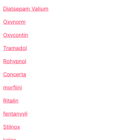
Diatsepam Valium
Oxynorm
Oxycontin
Tramadol
Rohypnol
Concerta
morfiini
Ritalin
fentanyyli
Stilnox
lyrica