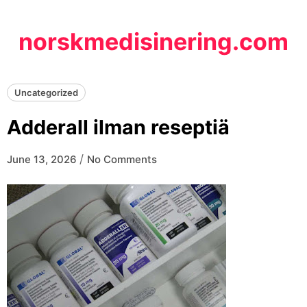
Skip
to
norskmedisinering.com
content
Uncategorized
Adderall ilman reseptiä
/
June 13, 2026
No Comments