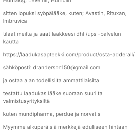
Humalog, Levemir, Humulin
sitten lopuksi syöpälääke, kuten; Avastin, Rituxan,
Imbruvica
tilaat meiltä ja saat lääkkeesi dhl /ups -palvelun
kautta
https://laadukasapteekki.com/product/osta-adderall/
sähköposti: dranderson150@gmail.com
ja ostaa alan todellisilta ammattilaisilta
testattu laadukas lääke suoraan suurilta
valmistusyrityksiltä
kuten mundipharma, perdue ja norvatis
Myymme alkuperäisiä merkkejä edulliseen hintaan