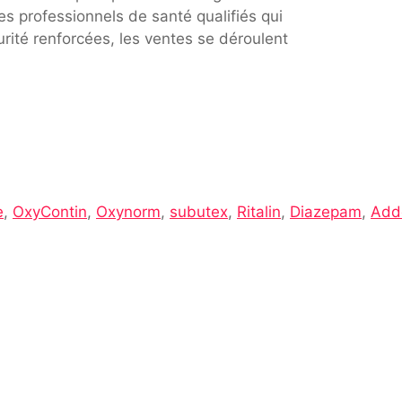
s professionnels de santé qualifiés qui
rité renforcées, les ventes se déroulent
e
,
OxyContin
,
Oxynorm
,
subutex
,
Ritalin
,
Diazepam
,
Adde