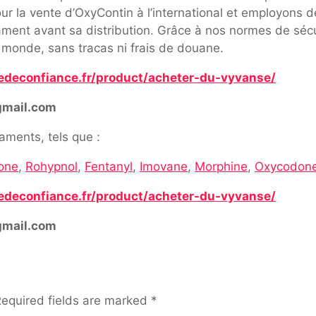
r la vente d’OxyContin à l’international et employons de
cament avant sa distribution. Grâce à nos normes de sécu
 monde, sans tracas ni frais de douane.
edeconfiance.fr/product/acheter-du-vyvanse/
gmail.com
ments, tels que :
one
,
Rohypnol
,
Fentanyl
,
Imovane
,
Morphine
,
Oxycodon
edeconfiance.fr/product/acheter-du-vyvanse/
gmail.com
equired fields are marked
*