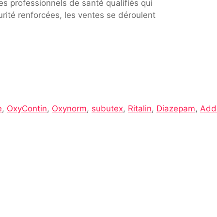
s professionnels de santé qualifiés qui
rité renforcées, les ventes se déroulent
e
,
OxyContin
,
Oxynorm
,
subutex
,
Ritalin
,
Diazepam
,
Adde