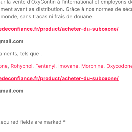
r la vente d’OxyContin à l’international et employons de
cament avant sa distribution. Grâce à nos normes de sécu
 monde, sans tracas ni frais de douane.
edeconfiance.fr/product/acheter-du-suboxone/
gmail.com
ments, tels que :
one
,
Rohypnol
,
Fentanyl
,
Imovane
,
Morphine
,
Oxycodon
edeconfiance.fr/product/acheter-du-suboxone/
gmail.com
equired fields are marked
*